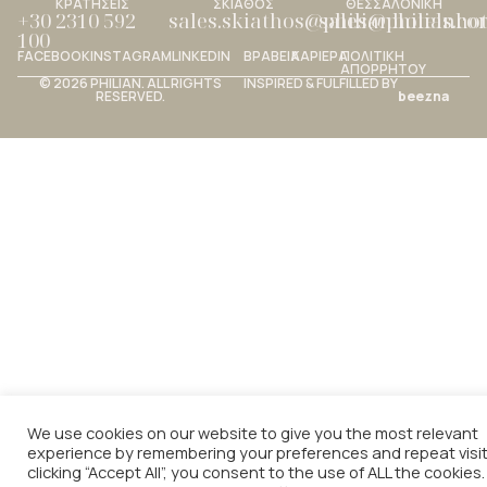
ΚΡΑΤΗΣΕΙΣ
ΣΚΙΑΘΟΣ
ΘΕΣΣΑΛΟΝΙΚΗ
+30 2310 592
sales.skiathos@philianhotels.c
sales@philianho
100
FACEBOOK
INSTAGRAM
LINKEDIN
ΒΡΑΒΕΙΑ
ΚΑΡΙΕΡΑ
ΠΟΛΙΤΙΚΗ
ΑΠΟΡΡΗΤΟΥ
© 2026 PHILIAN. ALL RIGHTS
INSPIRED & FULFILLED BY
RESERVED.
beezna
We use cookies on our website to give you the most relevant
experience by remembering your preferences and repeat visit
clicking “Accept All”, you consent to the use of ALL the cookies.