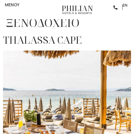
Κατηγορία:
FAMILY
ΜΕΝΟΥ
EN
PHILIAN
HOTELS & RESORTS
ΞΕΝΟΔΟΧΕΙΟ
THALASSA CAPE