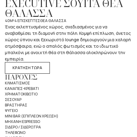
EXECUTIVE ΣΟΥΙΤΑ ΘΕΑ
ΘΑΛΑΣΣΑ
40M²
4 ΕΠΙΣΚΕΠΤΕΣ
ΘΕΑ ΘΑΛΑΣΣΑ
Ένας εκλεπτυσμένος χώρος, σχεδιασμένος για να
αναβαθμίσει τη διαμονή στην πόλη. Κομψή επίπλωση, άνετος
χώρος ύπνου και ξεχωριστό lounge δημιουργούν μια χαλαρή
ατμόσφαιρα, ενώ ο απαλός φωτισμός και το ιδιωτικό
μπαλκόνι με ανοιχτή θέα στη θάλασσα ολοκληρώνουν την
εμπειρία.
ΚΡΑΤΗΣΗ ΤΩΡΑ
ΠΑΡΟΧΕΣ
ΚΛΙΜΑΤΙΣΜΟΣ
ΚΑΝΑΠΕΣ-ΚΡΕΒΑΤΙ
ΧΡΗΜΑΤΟΚΙΒΩΤΙΟ
ΣΕΣΟΥΑΡ
ΒΡΑΣΤΗΡΑΣ
ΨΥΓΕΙΟ
MINI BAR (ΕΠΙΠΛΕΟΝ ΧΡΕΩΣΗ)
ΜΗΧΑΝΗ ESPRESSO
ΣΙΔΕΡΟ / ΣΙΔΕΡΩΤΡΑ
ΤΗΛΕΦΩΝΟ