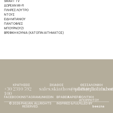
SMART TV
ΔΩΡΕΑΝ WI-FI
ΠΛΗΡΕΣ ΛΟΥΤΡΟ
ΝΤΟΥΣ
ΕΙΔΗ ΜΠΑΝΙΟΥ
ΠΑΝΤΟΦΛΕΣ
ΜΠΟΥΡΝΟΥΖΙ
ΒΡΕΦΙΚΗ ΚΟΥΝΙΑ (ΚΑΤΟΠΙΝ ΑΙΤΗΜΑΤΟΣ)
ΚΡΑΤΗΣΕΙΣ
ΣΚΙΑΘΟΣ
ΘΕΣΣΑΛΟΝΙΚΗ
+30 2310 592
sales.skiathos@philianhotels.c
sales@philianho
100
FACEBOOK
INSTAGRAM
LINKEDIN
ΒΡΑΒΕΙΑ
ΚΑΡΙΕΡΑ
ΠΟΛΙΤΙΚΗ
ΑΠΟΡΡΗΤΟΥ
© 2026 PHILIAN. ALL RIGHTS
INSPIRED & FULFILLED BY
RESERVED.
beezna