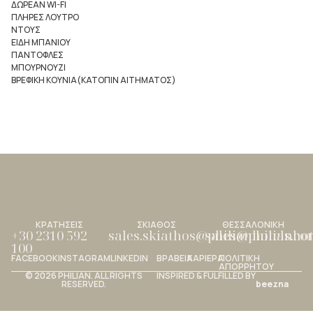
ΔΩΡΕΑΝ WI-FI
ΠΛΗΡΕΣ ΛΟΥΤΡΟ
ΝΤΟΥΣ
ΕΙΔΗ ΜΠΑΝΙΟΥ
ΠΑΝΤΟΦΛΕΣ
ΜΠΟΥΡΝΟΥΖΙ
ΒΡΕΦΙΚΗ ΚΟΥΝΙΑ(ΚΑΤΟΠΙΝ ΑΙΤΗΜΑΤΟΣ)
ΚΡΑΤΗΣΕΙΣ
ΣΚΙΑΘΟΣ
ΘΕΣΣΑΛΟΝΙΚΗ
+30 2310 592
sales.skiathos@philianhotels.c
sales@philianho
100
FACEBOOK
INSTAGRAM
LINKEDIN
ΒΡΑΒΕΙΑ
ΚΑΡΙΕΡΑ
ΠΟΛΙΤΙΚΗ
ΑΠΟΡΡΗΤΟΥ
© 2026 PHILIAN. ALL RIGHTS
INSPIRED & FULFILLED BY
RESERVED.
beezna