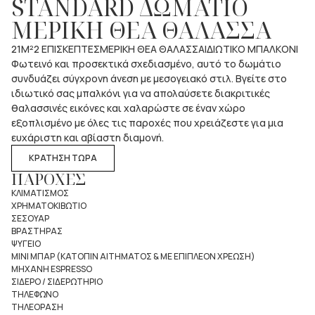
STANDARD ΔΩΜΑΤΙΟ
ΜΕΡΙΚΗ ΘΕΑ ΘΑΛΑΣΣΑ
21M²
2 ΕΠΙΣΚΕΠΤΕΣ
ΜΕΡΙΚΗ ΘΕΑ ΘΑΛΑΣΣΑ
ΙΔΙΩΤΙΚΟ ΜΠΑΛΚΟΝΙ
Φωτεινό και προσεκτικά σχεδιασμένο, αυτό το δωμάτιο
συνδυάζει σύγχρονη άνεση με μεσογειακό στιλ. Βγείτε στο
ιδιωτικό σας μπαλκόνι για να απολαύσετε διακριτικές
θαλασσινές εικόνες και χαλαρώστε σε έναν χώρο
εξοπλισμένο με όλες τις παροχές που χρειάζεστε για μια
ευχάριστη και αβίαστη διαμονή.
ΚΡΑΤΗΣΗ ΤΩΡΑ
ΠΑΡΟΧΕΣ
ΚΛΙΜΑΤΙΣΜΟΣ
ΧΡΗΜΑΤΟΚΙΒΩΤΙΟ
ΣΕΣΟΥΑΡ
ΒΡΑΣΤΗΡΑΣ
ΨΥΓΕΙΟ
ΜΙΝΙ ΜΠΑΡ (ΚΑΤΟΠΙΝ ΑΙΤΗΜΑΤΟΣ & ΜΕ ΕΠΙΠΛΕΟΝ ΧΡΕΩΣΗ)
ΜΗΧΑΝΗ ESPRESSO
ΣΙΔΕΡΟ / ΣΙΔΕΡΩΤΗΡΙΟ
ΤΗΛΕΦΩΝΟ
ΤΗΛΕΟΡΑΣΗ