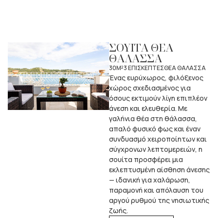
ΣΟΥΙΤΑ ΘΕΑ
ΘΑΛΑΣΣΑ
30M²
3 ΕΠΙΣΚΕΠΤΕΣ
ΘΕΑ ΘΑΛΑΣΣΑ
Ένας ευρύχωρος, φιλόξενος
χώρος σχεδιασμένος για
όσους εκτιμούν λίγη επιπλέον
άνεση και ελευθερία. Με
γαλήνια θέα στη θάλασσα,
απαλό φυσικό φως και έναν
συνδυασμό χειροποίητων και
σύγχρονων λεπτομερειών, η
σουίτα προσφέρει μια
εκλεπτυσμένη αίσθηση άνεσης
— ιδανική για χαλάρωση,
παραμονή και απόλαυση του
αργού ρυθμού της νησιωτικής
ζωής.