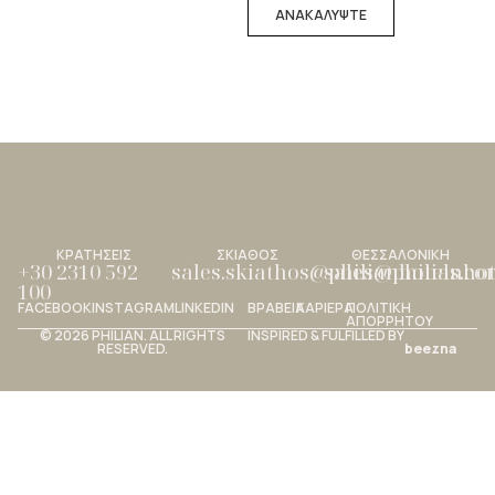
ΑΝΑΚΑΛΥΨΤΕ
ΚΡΑΤΗΣΕΙΣ
ΣΚΙΑΘΟΣ
ΘΕΣΣΑΛΟΝΙΚΗ
+30 2310 592
sales.skiathos@philianhotels.c
sales@philianho
100
FACEBOOK
INSTAGRAM
LINKEDIN
ΒΡΑΒΕΙΑ
ΚΑΡΙΕΡΑ
ΠΟΛΙΤΙΚΗ
ΑΠΟΡΡΗΤΟΥ
© 2026 PHILIAN. ALL RIGHTS
INSPIRED & FULFILLED BY
RESERVED.
beezna