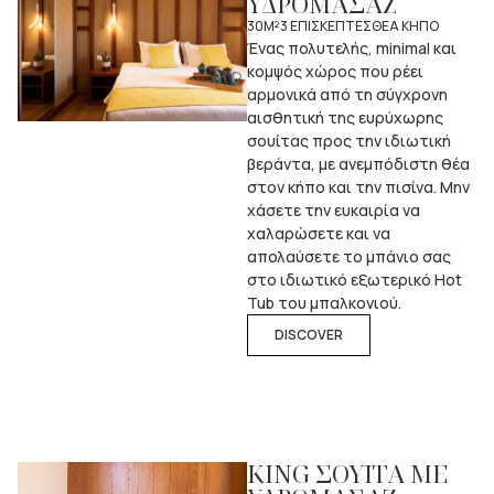
ΥΔΡΟΜΑΣΑΖ
30M²
3 ΕΠΙΣΚΕΠΤΕΣ
ΘΕΑ ΚΗΠΟ
Ένας πολυτελής, minimal και
κομψός χώρος που ρέει
αρμονικά από τη σύγχρονη
αισθητική της ευρύχωρης
σουίτας προς την ιδιωτική
βεράντα, με ανεμπόδιστη θέα
στον κήπο και την πισίνα. Μην
χάσετε την ευκαιρία να
χαλαρώσετε και να
απολαύσετε το μπάνιο σας
στο ιδιωτικό εξωτερικό Hot
Tub του μπαλκονιού.
DISCOVER
KING ΣΟΥΙΤΑ ΜΕ