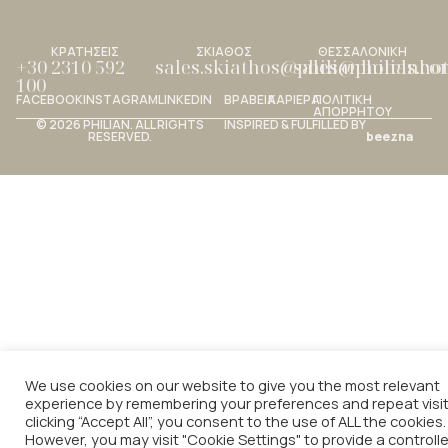
ΚΡΑΤΗΣΕΙΣ
ΣΚΙΑΘΟΣ
ΘΕΣΣΑΛΟΝΙΚΗ
+30 2310 592
sales.skiathos@philianhotels.c
sales@philianho
100
FACEBOOK
INSTAGRAM
LINKEDIN
ΒΡΑΒΕΙΑ
ΚΑΡΙΕΡΑ
ΠΟΛΙΤΙΚΗ
ΑΠΟΡΡΗΤΟΥ
© 2026 PHILIAN. ALL RIGHTS
INSPIRED & FULFILLED BY
RESERVED.
beezna
We use cookies on our website to give you the most relevant
experience by remembering your preferences and repeat visit
clicking “Accept All”, you consent to the use of ALL the cookies.
However, you may visit "Cookie Settings" to provide a controll