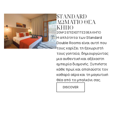
STANDARD
ΔΩΜΑΤΙΟ ΘΕΑ
ΚΗΠΟ
20M²
2 ΕΠΙΣΚΕΠΤΕΣ
ΘΕΑ ΚΗΠΟ
Η απλότητα των Standard
Double Rooms είναι αυτή που
τους χαρίζει τη ξεχωριστή
τους γοητεία, δημιουργώντας
μια αυθεντική και αξέχαστη
εμπειρία διαμονής. Ξυπνήστε
κάθε πρωί και απολαύστε τον
καθαρό αέρα και τη μαγευτική
θέα από το μπαλκόνι σας.
DISCOVER