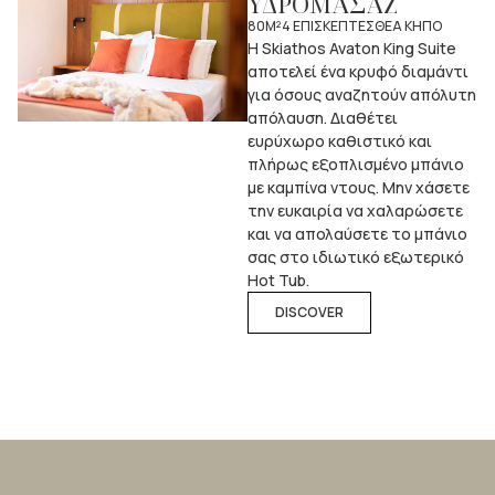
ΥΔΡΟΜΑΣΑΖ
80M²
4 ΕΠΙΣΚΕΠΤΕΣ
ΘΕΑ ΚΗΠΟ
Η Skiathos Avaton King Suite
αποτελεί ένα κρυφό διαμάντι
για όσους αναζητούν απόλυτη
απόλαυση. Διαθέτει
ευρύχωρο καθιστικό και
πλήρως εξοπλισμένο μπάνιο
με καμπίνα ντους. Μην χάσετε
την ευκαιρία να χαλαρώσετε
και να απολαύσετε το μπάνιο
σας στο ιδιωτικό εξωτερικό
Hot Tub.
DISCOVER