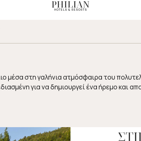
PHILIAN
ΠΙΣΙΝΑ
ΔΡΟΣΙΣΤΙΚΗ ΘΕΑ 
HOTELS & RESORTS
ΧΑΛΑΡΩΣΗ
N
ιο μέσα στη γαλήνια ατμόσφαιρα του πολυτελ
εδιασμένη για να δημιουργεί ένα ήρεμο και απ
ΣΤ