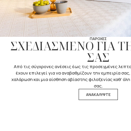
ΠΑΡΟΧΕΣ
ΣΧΕΔΙΑΣΜΕΝΟ ΓΙΑ Τ
ΣΑΣ
Από τις σύγχρονες ανέσεις έως τις προσεγμένες λεπτο
έχουν επιλεγεί για να αναβαθμίζουν την εμπειρία σας
χαλάρωση και μια αίσθηση αβίαστης φιλοξενίας καθ’ όλη
σας.
ΑΝΑΚΑΛΥΨΤΕ