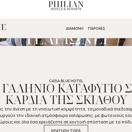
ΕΙΝΕ ΕΚΕΙ ΟΠΟΥ 
PHILIAN
HOTELS & RESORTS
ΚΑΛΟΚΑΙΡΙ ΔΕΝ
UE
ΔΙΑΜΟΝΗ
ΠΑΡΟΧΕΣ
ΤΕΛΕΙΩΝΕΙ
CASA BLUE HOTEL
 ΓΑΛΗΝΙΟ ΚΑΤΑΦΥΓΙΟ 
ΚΑΡΔΙΑ ΤΗΣ ΣΚΙΑΘΟΥ
 την άνεση με τη νησιωτική κομψότητα, τα μοναδικά σχεδια
υργούν την ιδανική ατμόσφαιρα χαλάρωσης, με φωτεινούς εσ
ώρους και όλα όσα χρειάζεστε σε κοντινή απόσταση με τα πόδι
ΚΡΑΤΗΣΗ ΤΩΡΑ