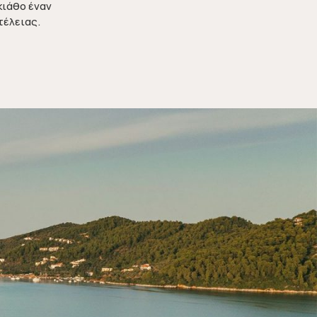
κιάθο έναν
τέλειας.