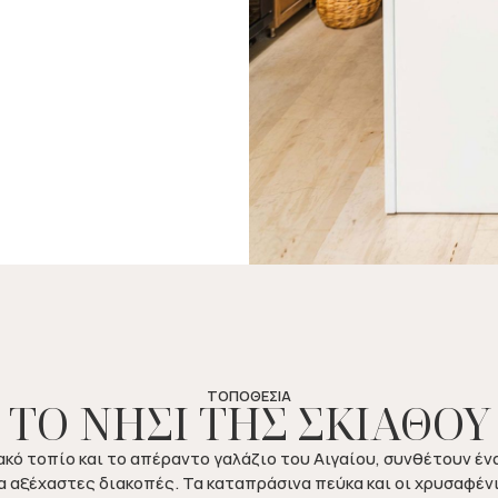
ΤΟΠΟΘΕΣΙΑ
ΤΟ ΝΗΣΙ ΤΗΣ ΣΚΙΑΘΟΥ
ακό τοπίο και το απέραντο γαλάζιο του Αιγαίου, συνθέτουν έν
ια αξέχαστες διακοπές. Τα καταπράσινα πεύκα και οι χρυσαφέν