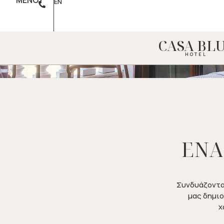
ΜΕΝΟΥ
Μ
EN
CASA BL
HOTEL
ΕΝΑ
Συνδυάζοντας
μας δημιο
χ