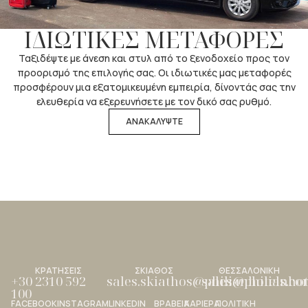
ΙΔΙΩΤΙΚΕΣ ΜΕΤΑΦΟΡΕΣ
Ταξιδέψτε με άνεση και στυλ από το ξενοδοχείο προς τον
προορισμό της επιλογής σας. Οι ιδιωτικές μας μεταφορές
προσφέρουν μια εξατομικευμένη εμπειρία, δίνοντάς σας την
ελευθερία να εξερευνήσετε με τον δικό σας ρυθμό.
ΑΝΑΚΑΛΥΨΤΕ
ΚΡΑΤΗΣΕΙΣ
ΣΚΙΑΘΟΣ
ΘΕΣΣΑΛΟΝΙΚΗ
+30 2310 592
sales.skiathos@philianhotels.c
sales@philianho
100
FACEBOOK
INSTAGRAM
LINKEDIN
ΒΡΑΒΕΙΑ
ΚΑΡΙΕΡΑ
ΠΟΛΙΤΙΚΗ